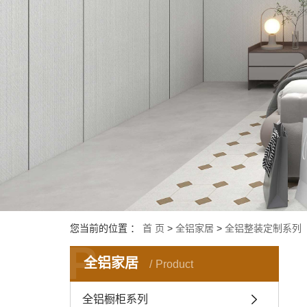
您当前的位置 ：
首 页
>
全铝家居
>
全铝整装定制系列
P
全铝家居
Product
全铝橱柜系列