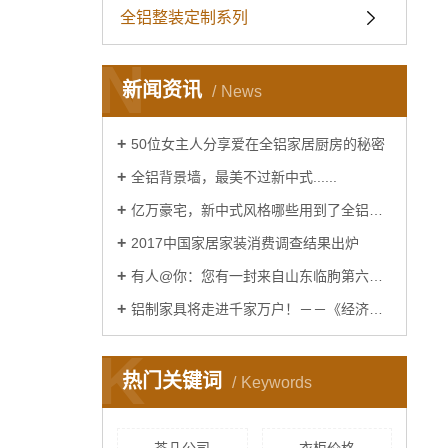
全铝整装定制系列
N
新闻资讯
News
50位女主人分享爱在全铝家居厨房的秘密
全铝背景墙，最美不过新中式......
亿万豪宅，新中式风格哪些用到了全铝家居......
2017中国家居家装消费调查结果出炉
有人@你：您有一封来自山东临朐第六届窗博会的邀请函
铝制家具将走进千家万户！－－《经济日报》报道！
K
热门关键词
Keywords