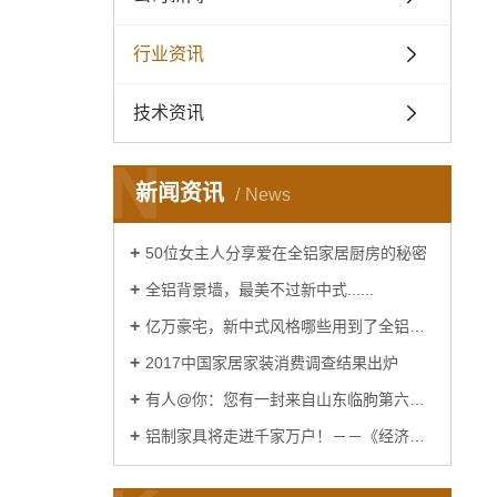
行业资讯
技术资讯
N
新闻资讯
News
50位女主人分享爱在全铝家居厨房的秘密
全铝背景墙，最美不过新中式......
亿万豪宅，新中式风格哪些用到了全铝家居......
2017中国家居家装消费调查结果出炉
有人@你：您有一封来自山东临朐第六届窗博会的邀请函
铝制家具将走进千家万户！－－《经济日报》报道！