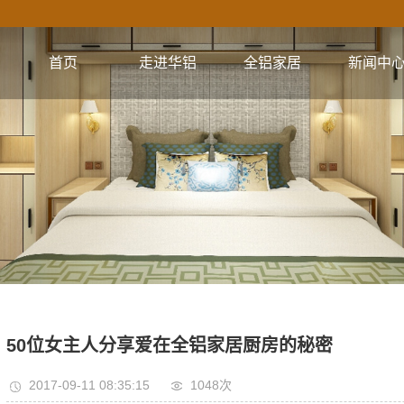
首页
走进华铝
全铝家居
新闻中
公司简介
全铝橱柜系列
公司新闻
企业文化
全铝衣柜系列
行业资讯
视频集锦
全铝电视柜系列
技术资讯
核心优势
全铝浴室柜系列
全铝餐边柜系列
全铝阳台柜系列
全铝书柜系列
50位女主人分享爱在全铝家居厨房的秘密
全铝鞋柜系列
2017-09-11 08:35:15
1048次
全铝门系列