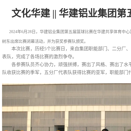
全铝整装定制系列
文化华建 || 华建铝业集团
2024年6月28日，华建铝业集团第五届篮球比赛在华建共享体育中
树东出席比赛闭幕活动，并为获奖参赛队颁奖。
本次比赛，历经5个比赛日，来自集团职能部门、二分厂、
表队，完成了各场比赛的激烈争夺。
各参赛队员齐心协力，顽强拼搏，赛出了风格、赛出了水
队收获比赛的季军，五分厂代表队获得比赛的亚军，职能部门