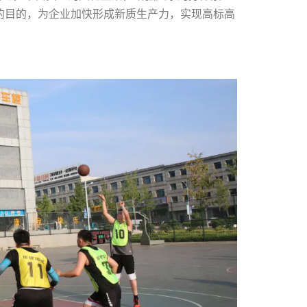
的目的，为企业加快形成新质生产力，实现高标高