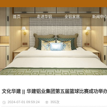
首页
走进华铝
全铝家居
新闻中
公司简介
全铝橱柜系列
公司新闻
企业文化
全铝衣柜系列
行业资讯
视频集锦
全铝电视柜系列
技术资讯
核心优势
全铝浴室柜系列
全铝餐边柜系列
全铝阳台柜系列
全铝书柜系列
文化华建 || 华建铝业集团第五届篮球比赛成功举
全铝鞋柜系列
2024-07-01 09:59:24
355次
全铝门系列