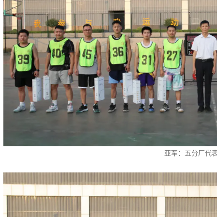
亚军：五分厂代