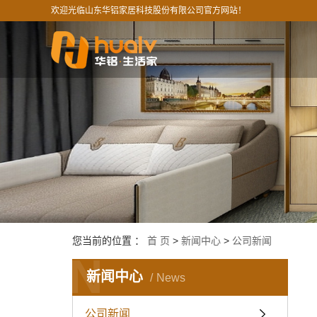
欢迎光临山东华铝家居科技股份有限公司官方网站！
您当前的位置 ：
首 页
>
新闻中心
>
公司新闻
N
新闻中心
News
公司新闻