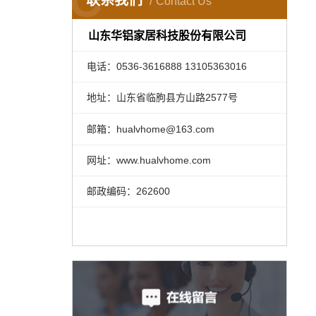
联系我们
Contact Us
山东华铝家居科技股份有限公司
电话：0536-3616888 13105363016
地址：山东省临朐县方山路2577号
邮箱：hualvhome@163.com
网址：www.hualvhome.com
邮政编码：262600