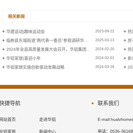
相关新闻
华建运动|趣味运动会
热
2023-09-22
临朐县东城街道“两代表一委员”参观调研华铝家居，共话高质量发展新篇章
房
2025-03-13
2024年全县高质量发展大会召开，华铝集团获得县委、县政府表彰
热
2024-02-20
华铝家居|喜迎小年
新
2024-02-01
华铝家居实施创新驱动发展战略
2
2024-03-28
快捷导航
联系我们
网站首页
走进华铝
E-mail:hualvhom
电话：0536-361688
全铝家居
新闻中心