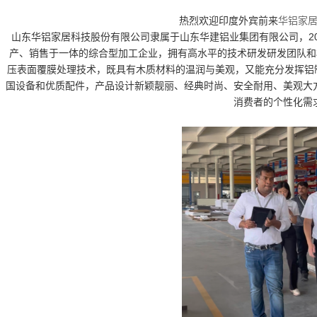
全铝整装定制系列
热烈欢迎印度外宾前来
华铝家
山东华铝家居科技股份有限公司隶属于山东华建铝业集团有限公司，20
产、销售于一体的综合型加工企业，拥有高水平的技术研发研发团队和
压表面覆膜处理技术，既具有木质材料的温润与美观，又能充分发挥铝
国设备和优质配件，产品设计新颖靓丽、经典时尚、安全耐用、美观大
消费者的个性化需