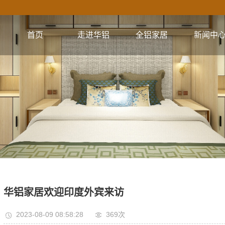
首页
走进华铝
全铝家居
新闻中
公司简介
全铝橱柜系列
公司新闻
企业文化
全铝衣柜系列
行业资讯
视频集锦
全铝电视柜系列
技术资讯
核心优势
全铝浴室柜系列
全铝餐边柜系列
全铝阳台柜系列
全铝书柜系列
华铝家居欢迎印度外宾来访
全铝鞋柜系列
2023-08-09 08:58:28
369次
全铝门系列