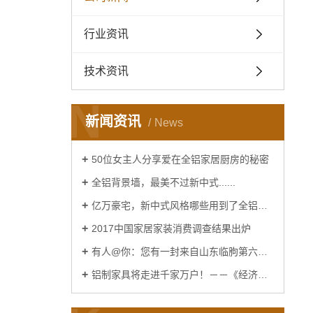
行业资讯
技术资讯
N
新闻资讯
News
50位女主人分享爱在全铝家居厨房的秘密
全铝背景墙，最美不过新中式......
亿万豪宅，新中式风格哪些用到了全铝家居......
2017中国家居家装消费调查结果出炉
有人@你：您有一封来自山东临朐第六届窗博会的邀请函
铝制家具将走进千家万户！－－《经济日报》报道！