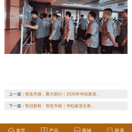
上一篇：
智造升级，聚力前行｜2026年华铝家居...
下一篇：
智启新程・智造升级｜华铝家居全新...
首页
产品
商城
联系